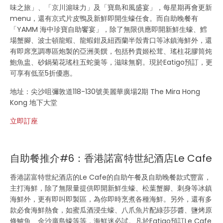
味之旅」、「京川滬味力」及「寶島和風盛宴」，每星期再會更新
menu，還有京式片皮鴨及新鮮即開生蠔任食。而自助晚餐有
「YAMM 海中珍寶自助饗宴」，除了無限供應即開新鮮生蠔、鱈
場蟹腳、波士頓龍蝦、龍蝦鉗及紐西蘭半殼青口等冰鎮海鮮外，還
有即席烹調專區炮製的亞洲美饌，包括矜貴姬松茸、瑤柱花膠筒炖
鮑魚盅、砂鍋菊花瑤柱五蛇羹等，滋味無窮。現於Eatigo預訂，更
可享有低至5折優惠。
地址：尖沙咀彌敦道118-130號美麗華廣場2期 The Mira Hong
Kong 地下大堂
立即訂座
自助餐推介#6：香港諾富特世紀酒店Le Cafe
香港諾富特世紀酒店的Le Cafe的自助午餐及自助晚餐款式豐富，
主打海鮮，除了無限量提供即開新鮮生蠔、松葉蟹腳、刺身等冰鎮
海鮮外，更有即叫即製區，為你即時烹煮各種海鮮。另外，還有多
款必食海鮮熱食，如蜜瓜酒浸生蠔、八爪魚片配綠莎莎醬、鹽烤原
條鱸魚、金沙廣島蠔等等，海鮮迷必試。凡於Eatigo預訂Le Cafe