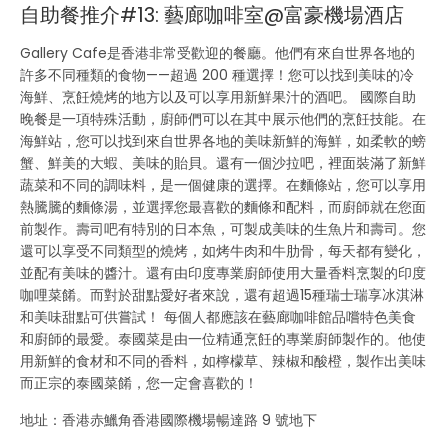
自助餐推介#13: 藝廊咖啡室@富豪機場酒店
Gallery
Cafe是香港非常受歡迎的餐廳。他們有來自世界各地的
許多不同種類的食物——超過
200
種選擇！您可以找到美味的冷
海鮮、烹飪燒烤的地方以及可以享用新鮮果汁的酒吧。 國際自助
晚餐是一項特殊活動，廚師們可以在其中展示他們的烹飪技能。在
海鮮站，您可以找到來自世界各地的美味新鮮的海鮮，如柔軟的螃
蟹、鮮美的大蝦、美味的貽貝。還有一個沙拉吧，裡面裝滿了新鮮
蔬菜和不同的調味料，是一個健康的選擇。在麵條站，您可以享用
熱騰騰的麵條湯，並選擇您最喜歡的麵條和配料，而廚師就在您面
前製作。壽司吧有特別的日本魚，可製成美味的生魚片和壽司。您
還可以享受不同類型的燒烤，如烤牛肉和牛肋骨，每天都有變化，
並配有美味的醬汁。還有由印度專業廚師使用大量香料烹製的印度
咖哩菜餚。而對於甜點愛好者來說，還有超過15種瑞士瑞享冰淇淋
和美味甜點可供嘗試！ 每個人都應該在藝廊咖啡館品嚐特色美食
和廚師的最愛。泰國菜是由一位精通烹飪的專業廚師製作的。他使
用新鮮的食材和不同的香料，如檸檬草、辣椒和酸橙，製作出美味
而正宗的泰國菜餚，您一定會喜歡的！
地址：香港赤鱲角香港國際機場暢達路 9 號地下