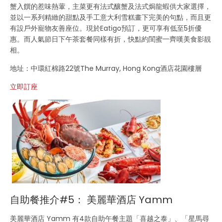
蟹入饌的惹味熱葷，主菜更有法式釀蟹及法式焗龍蝦供大家選擇，
並以一系列精緻的甜點及手工意大利雪糕畫下完美的句點，而且更
有設戶外寵物友善座位。現於Eatigo預訂，更可享有低至5折優
惠。而人氣節日下午茶套餐同樣有折，快點約閨蜜一齊嘆美食影靚
相。
地址：中環紅棉路22號The Murray, Hong Kong酒店花園樓層
立即訂座
自助餐推介#5： 美麗華酒店 Yamm
美麗華酒店 Yamm 有4款自助午餐主題「喜越之泰」、「星馬尋