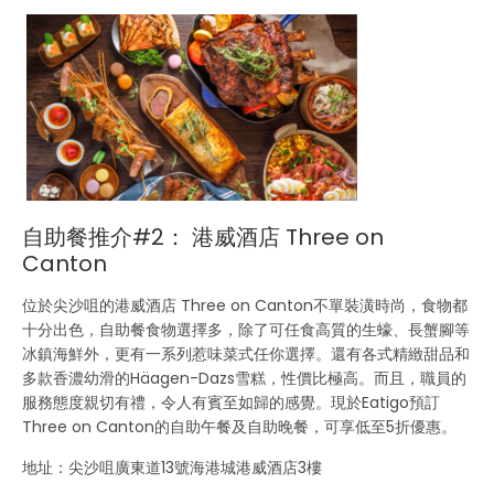
自助餐推介#2： 港威酒店 Three on
Canton
位於尖沙咀的港威酒店 Three on Canton不單裝潢時尚，食物都
十分出色，自助餐食物選擇多，除了可任食高質的生蠔、長蟹腳等
冰鎮海鮮外，更有一系列惹味菜式任你選擇。還有各式精緻甜品和
多款香濃幼滑的Häagen-Dazs雪糕，性價比極高。而且，職員的
服務態度親切有禮，令人有賓至如歸的感覺。現於Eatigo預訂
Three on Canton的自助午餐及自助晚餐，可享低至5折優惠。
地址：尖沙咀廣東道13號海港城港威酒店3樓