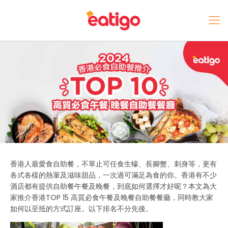
香港人最愛食自助餐，不單止可任食生蠔、長腳蟹、刺身等，更有
各式各樣的熱葷及滋味甜品，一次過可滿足為食的你。香港有不少
酒店都有提供自助餐午餐及晚餐，到底如何選擇才好呢？本文為大
家推介香港TOP 15 高質必食午餐及晚餐自助餐餐廳，同時教大家
如何以至抵的方式訂座。以下排名不分先後。