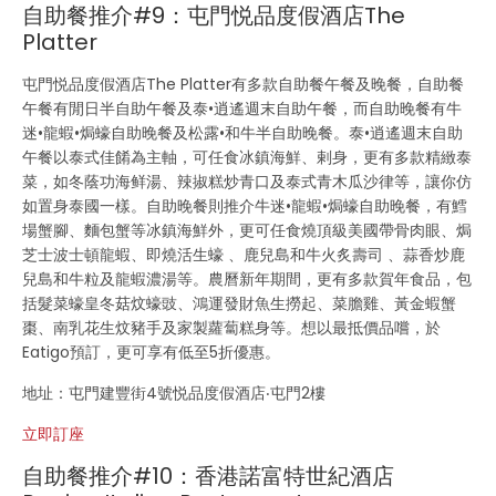
自助餐推介#9：屯門悦品度假酒店The
Platter
屯門悦品度假酒店The Platter有多款自助餐午餐及晚餐，自助餐
午餐有閒日半自助午餐及泰•逍遙週末自助午餐，而自助晚餐有牛
迷•龍蝦•焗蠔自助晚餐及松露•和牛半自助晚餐。泰•逍遙週末自助
午餐以泰式佳餚為主軸，可任食冰鎮海鮮、剌身，更有多款精緻泰
菜，如冬蔭功海鲜湯、辣掓糕炒青口及泰式青木瓜沙律等，讓你仿
如置身泰國一樣。自助晚餐則推介牛迷•龍蝦•焗蠔自助晚餐，有鱈
場蟹腳、麵包蟹等冰鎮海鮮外，更可任食燒頂級美國帶骨肉眼、焗
芝士波士頓龍蝦、即燒活生蠔 、鹿兒島和牛火炙壽司 、蒜香炒鹿
兒島和牛粒及龍蝦濃湯等。農曆新年期間，更有多款賀年食品，包
括髮菜蠔皇冬菇炆蠔豉、鴻運發財魚生撈起、菜膽雞、黃金蝦蟹
棗、南乳花生炆豬手及家製蘿蔔糕身等。想以最抵價品嚐，於
Eatigo預訂，更可享有低至5折優惠。
地址：屯門建豐街4號悦品度假酒店‧屯門2樓
立即訂座
自助餐推介#10：香港諾富特世紀酒店