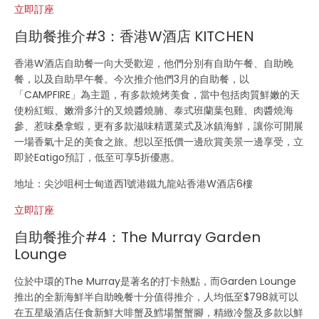
立即訂座
自助餐推介#3：香港W酒店 KITCHEN
香港W酒店自助餐一向大受歡迎，他們分別有自助午餐、自助晚
餐，以及自助早午餐。今次推介他們3月的自助餐，以
「CAMPFIRE」為主題，有多款燒烤美食，當中包括肉質鮮嫩的天
使粉紅蝦、嫩滑多汁的叉燒醬燒腩、泰式班蘭葉包雞、肉醬燒海
參、惹味桑拿蝦，更有多款滋味精選菜式及冰鎮海鮮，讓你可開展
一場香氣十足的美食之旅。想以至抵價一邊欣賞美景一邊享受，立
即於Eatigo預訂，低至可享5折優惠。
地址：尖沙咀柯士甸道西1號港鐵九龍站香港W酒店6樓
立即訂座
自助餐推介#4：The Murray Garden
Lounge
位於中環的The Murray是著名的打卡熱點，而Garden Lounge
推出的全新海鮮半自助晚餐十分值得推介，人均低至$798就可以
在五星級酒店任食新鮮大啡蟹及鱈場蟹蟹腳，精緻冷盤及多款以鮮