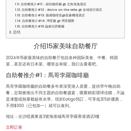
自助餐推介#11：綠怡咖啡廳 @ 北角海逸酒店
自助餐推介#12：Bistro on the Mile @ 金域假日酒店
自助餐推介#13: 藝廊咖啡室@富豪機場酒店
自助餐推介#14: 灣景廳 @ 灣景國際
自助餐推介#15:協奏坊西餐廳
总结
介绍15家美味自助餐厅
2024年15家最美味的自助餐厅包括各种国际美食、中餐、韩国
菜，甚至还有日本菜。哪里会有呢，我们去看看吧。
自助餐推介#1：馬哥孛羅咖啡廳
馬哥孛羅咖啡廳的自助餐多年來深受港人喜愛，提供早午晚自助
餐，定期會推出不同主題的自助餐盛宴，匯聚精彩環球佳餚，不論
是凍盤或熱葷都超有水準。現於Eatigo預訂，可享低至5折優惠，
不用$300（已包加一）就可以食到。
地址：尖沙咀廣東道3號海港城馬哥孛羅香港酒店1樓
立即訂座