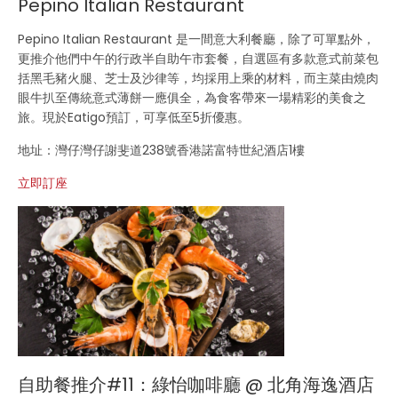
Pepino Italian Restaurant
Pepino Italian Restaurant 是一間意大利餐廳，除了可單點外，
更推介他們中午的行政半自助午市套餐，自選區有多款意式前菜包
括黑毛豬火腿、芝士及沙律等，均採用上乘的材料，而主菜由燒肉
眼牛扒至傳統意式薄餅一應俱全，為食客帶來一場精彩的美食之
旅。現於Eatigo預訂，可享低至5折優惠。
地址：灣仔灣仔謝斐道238號香港諾富特世紀酒店1樓
立即訂座
自助餐推介#11：綠怡咖啡廳 @ 北角海逸酒店