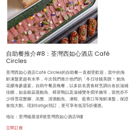
自助餐推介#8：荃灣西如心酒店 Café
Circles
荃灣西如心酒店Café Circles的自助餐一直都受歡迎，當中的海
鮮凍盤更超有水準，今次我們推介他們的「冬日珍饈美饌 – 鮑魚
花膠海參盛宴」自助午餐及晚餐，以多款名貴食材烹調出各款滋補
佳餚，如金銀蒜蒸鮑魚、樟茶鴨以及滋補雙冬燜羊腩等，當然亦不
少得雪花蟹腳、羔蟹、清酒鮑魚、凍蝦、藍青口等海鮮凍盤，保證
食指大動。現於Eatigo預訂，更可享有低至5折優惠。
地址：荃灣楊屋道8號荃灣西如心酒店9樓
立即訂座