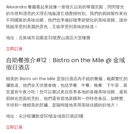
Alexandra 餐廳看起來就像一座很久以前的華麗宮殿，閃閃發光
的吊燈和漂亮的大理石地板讓它感覺很特別。我們的廚師製作來自
不同國家的美味佳餚，他們也準備好隨季節變化的美味菜餚。讓你
既能享受到美麗的景色，又能享受到美味的味道！
地址：北角城市花園道32號歷山酒店大堂樓層
立即訂座
自助餐推介#12：Bistro on the Mile @ 金域
假日酒店
精美的 Bistro on the Mile 是假日酒店內不錯的餐廳，毗鄰繁忙的
彌敦道。他們全天供應食物，包括早餐、午餐、晚餐、下午茶，甚
至還有午夜小吃！您可以嘗試來自世界各地的各種美味佳餚，還有
廚師在您面前烹飪。他們還有當地菜餚和一些特色食品，如螃蟹、
羊排和一種精美的肝臟。是隨時隨地享用美味佳餚的好地方！
地址：尖沙咀彌敦道50號金域假日酒店1樓
立即訂座