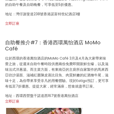
的自助午餐及自助晚餐，可享低至5折優惠。
地址：灣仔謝斐道238號香港諾富特世紀酒店1樓
立即訂座
自助餐推介#7：香港西環萬怡酒店 MoMo
Café
位於西環的香港萬怡酒店的MoMo Café 3月及4月為大家帶來味
蕾之旅，從週末自助午餐時段供應兩份免費即開新鮮生蠔，以及滋
味法式洋蔥湯。而主菜方面，有東南亞的主廚所自家製作的馬來西
亞叻沙湯面、滋補紅棗陳皮蒸比目魚、肉質鮮嫩的紅酒燴牛尾，滋
味十足，為你帶來享受非凡的用餐體驗。現於Eatigo預訂，更可享
有低至7折優惠。提提大家，經常滿座，想食就盡早訂座。
地址：西環西營盤干諾道西167號香港萬怡酒店
立即訂座