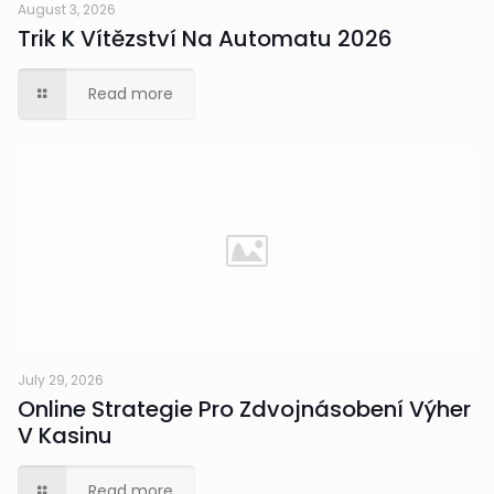
August 3, 2026
Trik K Vítězství Na Automatu 2026
Read more
July 29, 2026
Online Strategie Pro Zdvojnásobení Výher
V Kasinu
Read more