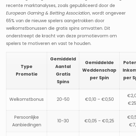
recente marktanalyses, zoals gepubliceerd door de
European Gaming & Betting Association
, wordt ongeveer
65% van de nieuwe spelers aangetrokken door
welkomstbonussen die gratis spins omvatten. Dit
onderstreept de kracht van deze promotievorm om
spelers te motiveren en vast te houden.
Gemiddeld
Gemiddelde
Poten
Type
Aantal
Weddenschap
Inko
Promotie
Gratis
per Spin
per S
Spins
€2,
Welkomstbonus
20-50
€0,10 – €0,50
€25
Persoonlijke
€0,
10-30
€0,05 – €0,25
Aanbiedingen
€7