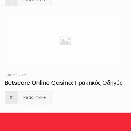
July 27, 2026
Betscore Online Casino: Πρακτικός Οδηγός
Read more