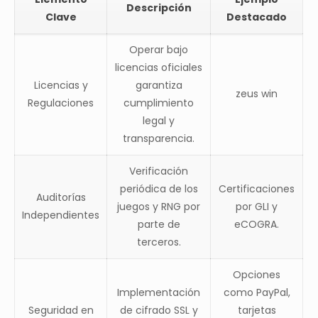
Descripción
Clave
Destacado
Operar bajo
licencias oficiales
Licencias y
garantiza
zeus win
Regulaciones
cumplimiento
legal y
transparencia.
Verificación
periódica de los
Certificaciones
Auditorías
juegos y RNG por
por GLI y
Independientes
parte de
eCOGRA.
terceros.
Opciones
Implementación
como PayPal,
Seguridad en
de cifrado SSL y
tarjetas