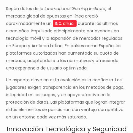
Según datos de la
International Gaming Institute
, el
mercado global de apuestas en línea creció
aproximadamente un
15% anual
durante los últimos
cinco años, impulsado principalmente por avances en
tecnología móvil y la expansión de mercados regulados
en Europa y América Latina. En países como España, las
plataformas autorizadas han aumentado su cuota de
mercado, adaptándose a las normativas y ofreciendo
una experiencia de usuario optimizada.
Un aspecto clave en esta evolución es la confianza. Los
jugadores exigen transparencia en los métodos de pago,
integridad en los juegos, y un apoyo efectivo en la
protección de datos. Las plataformas que logran integrar
estos elementos se posicionan con ventaja competitiva
en un entorno cada vez más saturado.
Innovación Tecnológica y Seguridad