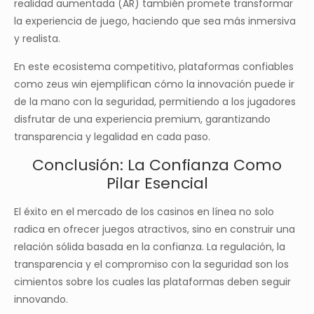
realidad aumentada (AR) también promete transformar
la experiencia de juego, haciendo que sea más inmersiva
y realista.
En este ecosistema competitivo, plataformas confiables
como zeus win ejemplifican cómo la innovación puede ir
de la mano con la seguridad, permitiendo a los jugadores
disfrutar de una experiencia premium, garantizando
transparencia y legalidad en cada paso.
Conclusión: La Confianza Como
Pilar Esencial
El éxito en el mercado de los casinos en línea no solo
radica en ofrecer juegos atractivos, sino en construir una
relación sólida basada en la confianza. La regulación, la
transparencia y el compromiso con la seguridad son los
cimientos sobre los cuales las plataformas deben seguir
innovando.