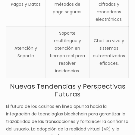
Pagos y Datos
métodos de
cifradas y
pago seguros.
monederos
electrónicos.
Soporte
multilingüe y
Chat en vivo y
Atención y
atención en
sistemas
Soporte
tiempo real para
automatizados
resolver
eficaces.
incidencias.
Nuevas Tendencias y Perspectivas
Futuras
El futuro de los casinos en línea apunta hacia la
integración de tecnologías blockchain para garantizar la
trazabilidad de las transacciones y fortalecer la confianza
del usuario. La adopción de la realidad virtual (VR) y la