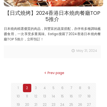
【日式燒烤】2024香港日本燒肉餐廳TOP
5推介
日本燒肉精選優質的肉品，與豐富的蔬菜搭配，亦伴有多種調味蘸
醬食用，一次享受多重風味。Eatigo搜羅了2024香港日本燒肉餐
廳TOP 5推介，立即預訂！
May 31, 2024
Prev page
1
2
3
4
5
6
7
8
9
10
11
12
13
14
15
16
17
18
19
20
21
22
23
24
25
26
27