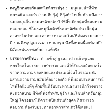
เมนูซิกเนเจอร์และสไตล์การปรุง：
เมนูแนะนำที่ห้าม
พลาดคือ ฮะเก๋า (ขนมจีบกุ้ง) ที่กุ้งตัวโตเต็มคำ แป้งบาง
นุ่มละมุนลิ้น ตามมาด้วยน่องไก่ซีอิ๊วเปื่อยนุ่มที่หอมกรุ่น
กลมกล่อม ซี่โครงหมูนึ่งเต้าซี่รสชาติเข้มข้น เนื้อนุ่ม
ละลายในปาก และอาหารทะเลสดใหม่ที่คัดสรรมาอย่าง
ดี รวมถึงซุปสูตรเฉพาะหอมกรุ่น ซึ่งทั้งหมดนี้สะท้อนถึง
ฝีมือเชฟนราพงษ์อย่างแท้จริง
บรรยากาศร้าน：
ก้าวเข้าสู่ ยู เหอ เป่า แล้วคุณจะ
หลงใหลในบรรยากาศการตกแต่งที่ได้รับแรงบันดาลใจ
จากความงามของหยกและประเพณีจีนโบราณ ผสม
ผสานความร่วมสมัยได้อย่างลงตัว ที่นี่มอบประสบการณ์
ไฟน์ไดนิ่งแท้ๆ ด้วยพื้นที่รับประทานอาหารที่กว้างขวาง
สะดวกสบาย มีทั้งที่นั่งสำหรับคู่รัก และโซนสำหรับกลุ่ม
ใหญ่ ใครอยากได้ความเป็นส่วนตัวสุดๆ ก็สามารถ
สอบถามห้องรับประทานอาหารส่วนตัวได้เลยนะ!