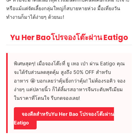
หรือแม้แต่จัดเลี้ยงกลุ่มใหญ่ก็สบายหายห่วง มื้อเที่ยงวัน
ทำงานก็มาได้ง่ายๆ ด้วยนะ!
Yu Her Baoโปรจองโต๊ะผ่าน Eatigo
พิเศษสุดๆ! เมื่อจองโต๊ะที่ ยู เหอ เป่า ผ่าน Eatigo คุณ
จะได้รับส่วนลดสุดคุ้ม สูงถึง 50% OFF สำหรับ
อาหาร 🤩 บอกเลยว่าคุ้มยิ่งกว่าคุ้ม! ไม่ต้องรอคิว จอง
ง่ายๆ แค่ปลายนิ้ว ก็ได้ลิ้มรสอาหารจีนระดับพรีเมียม
ในราคาที่โดนใจ รีบกดจองเลย!
จองดีลสำหรับYu Her Bao โปรจองโต๊ะผ่าน
Eatigo