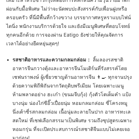
เหมาะสำหรับชาวกรุงที่ต้องการหลีกหนีความวุ่นวายมาพัก
ผ่อนกับมื้อพิเศษ ไม่ว่าจะนัดพบปะสังสรรค์กับเพื่อนฝูงหรือ
ครอบครัว ที่นี่มีพื้นที่กว้างขวาง บรรยากาศหรูหราแบบไฟน์
ไดนิ่ง พนักงานบริการด้วยใจ และยังมีเมนูพิเศษที่ตอบโจทย์
ทุกคนอีกด้วย การจองผ่าน Eatigo ยังช่วยให้คุณจัดการ
เวลาได้อย่างยืดหยุ่นสุดๆ!
รสชาติอาหารและความกลมกล่อม：
ลิ้มลองรสชาติ
อาหารจีนกวางตุ้งและอาหารจีนโมเดิร์นที่รังสรรค์โดย
เชฟนราพงษ์ ผู้เชี่ยวชาญด้านอาหารจีน 👨‍🍳 ทุกจานปรุง
ด้วยความพิถีพิถันจากวัตถุดิบพรีเมียม โดยเฉพาะเมนู
ห้ามพลาดอย่าง ฮะเก๋า (ขนมจีบกุ้ง) กุ้งตัวโตเต็มคำ แป้ง
บางนุ่ม น่องไก่ซีอิ๊วเปื่อยนุ่ม หอมกลมกล่อม ซี่โครงหมู
นึ่งเต้าซี่รสกลมกล่อม เนื้อนุ่มละลายในปาก อาหารทะเล
สดใหม่ ที่เชฟเลือกสรรมาเป็นพิเศษ รวมถึงซุปสูตรเฉพาะ
หอมกรุ่น ที่จะเปิดประสบการณ์รสชาติจีนแบบไม่เคยเจอ
มาก่อน!