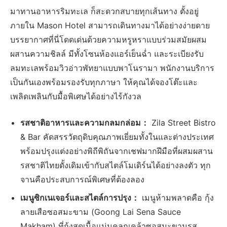
มาทานอาหารริมทะเล ก็สะดวกสบายทุกเส้นทาง ตั้งอยู่
ภายใน Mason Hotel สามารถเดินทางมาได้อย่างง่ายดาย
บรรยากาศที่นี่โดดเด่นด้วยความหรูหราแบบร่วมสมัยผสม
ผสานความชิลล์ มีทั้งโซนห้องแอร์เย็นฉ่ำ และระเบียงรับ
ลมทะเลพร้อมวิวอ่าวพัทยาแบบพาโนรามา พนักงานบริการ
เป็นกันเองพร้อมรองรับทุกภาษา ให้คุณได้จองโต๊ะและ
เพลิดเพลินกับมื้อพิเศษได้อย่างไร้กังวล
รสชาติอาหารและความกลมกล่อม：
Zila Street Bistro
& Bar คัดสรรวัตถุดิบคุณภาพเยี่ยมทั้งในและต่างประเทศ
พร้อมปรุงแต่งอย่างพิถีพิถันจากเชฟมากฝีมือที่ผสมผสาน
รสชาติไทยดั้งเดิมเข้ากับสไตล์โมเดิร์นได้อย่างลงตัว ทุก
จานคือประสบการณ์พิเศษที่ต้องลอง
เมนูซิกเนเจอร์และสไตล์การปรุง：
เมนูห้ามพลาดคือ กุ้ง
ลายเสือซอสมะขาม (Goong Lai Sena Sauce
Makham) ที่กุ้งสดเนื้อแน่นคลุกเคล้าซอสมะขามรส