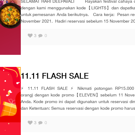
SELAMAT HARI DEEPAVALI Rayakan festival cahaya deng
dengan kami menggunakan kode【LIGHTS】dan dapatkan v
untuk pemesanan Anda berikutnya. Cara kerja: Pesan r
November 2021. Hadiri reservasi sebelum 15 November 2
3
0
11.11 FLASH SALE
⚡️ 11.11 FLASH SALE ⚡️ Nikmati potongan RP15.000 
orang) dengan kode promo【ELEVEN】sebelum 11 Novembe
Anda. Kode promo ini dapat digunakan untuk reservasi d
dan Ketentuan: Semua reservasi dengan kode promo haru
3
0