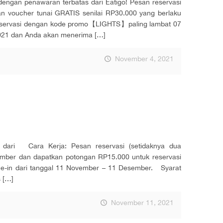
an penawaran terbatas dari Eatigo! Pesan reservasi
oucher tunai GRATIS senilai RP30.000 yang berlaku
eservasi dengan kode promo【LIGHTS】paling lambat 07
021 dan Anda akan menerima
[…]
November 4, 2021
dari Cara Kerja: Pesan reservasi (setidaknya dua
r dan dapatkan potongan RP15.000 untuk reservasi
ine-in dari tanggal 11 November – 11 Desember. Syarat
s
[…]
November 11, 2021