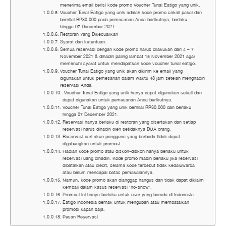
menerima email berisi kode promo Voucher Tunai Eatigo yang unik.
Voucher Tunai Eatigo yang unik adalah kode promo sekali pakai dan
bernilai RP30.000 pada pemesanan Anda berikutnya, berlaku
hingga 07 December 2021.
Restoran Yang Dikecualikan
Syarat dan ketentuan:
Semua reservasi dengan kode promo harus dilakukan dari 4 – 7
November 2021 & dihadiri paling lambat 15 November 2021 agar
memenuhi syarat untuk mendapatkan kode voucher tunai eatigo.
Voucher Tunai Eatigo yang unik akan dikirim ke email yang
digunakan untuk pemesanan dalam waktu 48 jam setelah menghadiri
reservasi Anda.
Voucher Tunai Eatigo yang unik hanya dapat digunakan sekali dan
dapat digunakan untuk pemesanan Anda berikutnya.
Voucher Tunai Eatigo yang unik bernilai RP30.000 dan berlaku
hingga 07 December 2021.
Reservasi hanya berlaku di restoran yang disertakan dan setiap
reservasi harus dihadiri oleh setidaknya DUA orang.
Reservasi dari akun pengguna yang berbeda tidak dapat
digabungkan untuk promosi.
Hadiah kode promo atau diskon-diskon hanya berlaku untuk
reservasi uang dihadiri. Kode promo masih berlaku jika reservasi
dibatalkan atau diedit, selama kode tersebut tidak kedaluwarsa
atau belum mencapai batas pemakaiannya.
Namun, kode promo akan dianggap hangus dan tidak dapat diklaim
kembali dalam kasus reservasi ‘no-show’.
Promosi ini hanya berlaku untuk user yang berada di Indonesia.
Eatigo Indonesia berhak untuk mengubah atau membatalkan
promosi kapan saja.
Pesan Reservasi