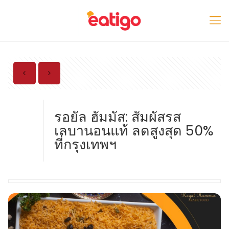
รอยัล ฮัมมัส: สัมผัสรส
เลบานอนแท้ ลดสูงสุด 50%
ที่กรุงเทพฯ