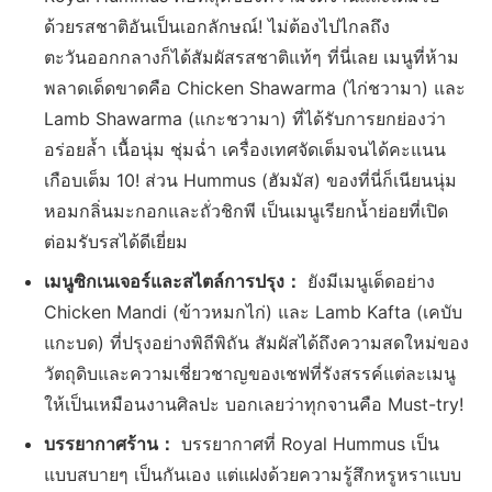
ด้วยรสชาติอันเป็นเอกลักษณ์! ไม่ต้องไปไกลถึง
ตะวันออกกลางก็ได้สัมผัสรสชาติแท้ๆ ที่นี่เลย เมนูที่ห้าม
พลาดเด็ดขาดคือ Chicken Shawarma (ไก่ชวามา) และ
Lamb Shawarma (แกะชวามา) ที่ได้รับการยกย่องว่า
อร่อยล้ำ เนื้อนุ่ม ชุ่มฉ่ำ เครื่องเทศจัดเต็มจนได้คะแนน
เกือบเต็ม 10! ส่วน Hummus (ฮัมมัส) ของที่นี่ก็เนียนนุ่ม
หอมกลิ่นมะกอกและถั่วชิกพี เป็นเมนูเรียกน้ำย่อยที่เปิด
ต่อมรับรสได้ดีเยี่ยม
เมนูซิกเนเจอร์และสไตล์การปรุง：
ยังมีเมนูเด็ดอย่าง
Chicken Mandi (ข้าวหมกไก่) และ Lamb Kafta (เคบับ
แกะบด) ที่ปรุงอย่างพิถีพิถัน สัมผัสได้ถึงความสดใหม่ของ
วัตถุดิบและความเชี่ยวชาญของเชฟที่รังสรรค์แต่ละเมนู
ให้เป็นเหมือนงานศิลปะ บอกเลยว่าทุกจานคือ Must-try!
บรรยากาศร้าน：
บรรยากาศที่ Royal Hummus เป็น
แบบสบายๆ เป็นกันเอง แต่แฝงด้วยความรู้สึกหรูหราแบบ