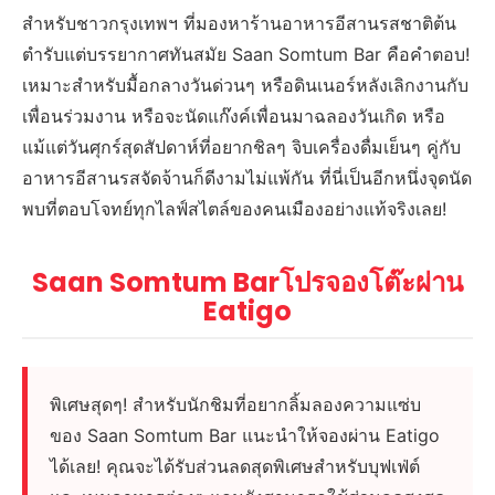
สำหรับชาวกรุงเทพฯ ที่มองหาร้านอาหารอีสานรสชาติต้น
ตำรับแต่บรรยากาศทันสมัย Saan Somtum Bar คือคำตอบ!
เหมาะสำหรับมื้อกลางวันด่วนๆ หรือดินเนอร์หลังเลิกงานกับ
เพื่อนร่วมงาน หรือจะนัดแก๊งค์เพื่อนมาฉลองวันเกิด หรือ
แม้แต่วันศุกร์สุดสัปดาห์ที่อยากชิลๆ จิบเครื่องดื่มเย็นๆ คู่กับ
อาหารอีสานรสจัดจ้านก็ดีงามไม่แพ้กัน ที่นี่เป็นอีกหนึ่งจุดนัด
พบที่ตอบโจทย์ทุกไลฟ์สไตล์ของคนเมืองอย่างแท้จริงเลย!
Saan Somtum Barโปรจองโต๊ะผ่าน
Eatigo
พิเศษสุดๆ! สำหรับนักชิมที่อยากลิ้มลองความแซ่บ
ของ Saan Somtum Bar แนะนำให้จองผ่าน Eatigo
ได้เลย! คุณจะได้รับส่วนลดสุดพิเศษสำหรับบุฟเฟ่ต์