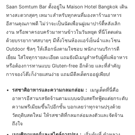
Saan Somtum Bar ตั้งอยู่ใน Maison Hotel Bangkok เดิน
ทางสะดวกสุดๆ เหมาะสำหรับทุกคนที่มองหาร้านอาหาร
อีสานคุณภาพดี ไม่ว่าจะเป็นนัดเพื่อนฝูงมาปาร์ตี้หลังเลิก
งาน หรือพาครอบครัวมาทานข้าวในวันหยุด ที่นี่โดดเด่น
ด้วยบรรยากาศสบายๆ มีทั้งโซนห้องแอร์เย็นฉ่ำและโซน
Outdoor ชิลๆ ให้เลือกนั่งตามใจชอบ พนักงานบริการดี
เยี่ยม ใส่ใจทุกรายละเอียด แถมยังมีเมนูสำหรับผู้ที่แพ้อาหาร
หรือต้องการทานแบบ Gluten-free อีกด้วย และที่สำคัญ
การจองโต๊ะก็ง่ายแสนง่าย แถมมีดีลเด็ดรออยู่เพียบ!
รสชาติอาหารและความกลมกล่อม：
เมนูเด็ดที่นี่คือ
อาหารอีสานรสจัดจ้านตามแบบฉบับสตรีทฟู้ดแต่ยกระดับ
ความพรีเมียมขึ้นไปอีกขั้น บอกเลยว่าทุกจานปรุงด้วย
วัตถุดิบสดใหม่ ให้รสชาติที่กลมกล่อมลงตัวและจัดจ้าน
ถึงใจ
เมนูซิกเนเจอร์และสไตล์การปรุง：
เริ่มต้นที่ ตำหลวง