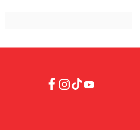
กรุงเทพฯ เอาใจคนทานชอบทานเผ็ด! มาลองทดสอบความแ
[…]
กรกฎาคม 16, 2018
Copyright 2026, all rights reserved.