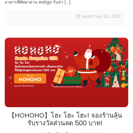
อาหารที่พัทยาผ่าน eatigo รับส่ว
[…]
พฤศจิกายน 24, 2022
【HOHOHO】โฮะ โฮะ โฮะ! จองร้านลุ้น
รับรางวัลส่วนลด 500 บาท!