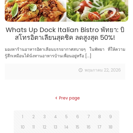
Whats Up Dock Italian Bistro พัทยา: บิ
สโทรอิตาเลียนสุดชิค ลดสูงสุด 50%!
มองหาร้านอาหารอิตาเลียนบรรยากาศสบายๆ ในพัทยา ที่ให้ความ
รู้สึกเหมือนได้นั่งทานอาหารบ้านเพื่อนอยู่หรือ
[…]
พฤษภาคม 22, 2026
Prev page
1
2
3
4
5
6
7
8
9
10
11
12
13
14
15
16
17
18