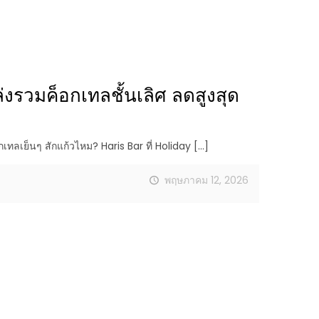
่งรวมค็อกเทลชั้นเลิศ ลดสูงสุด
เทลเย็นๆ สักแก้วไหม? Haris Bar ที่ Holiday
[…]
พฤษภาคม 12, 2026