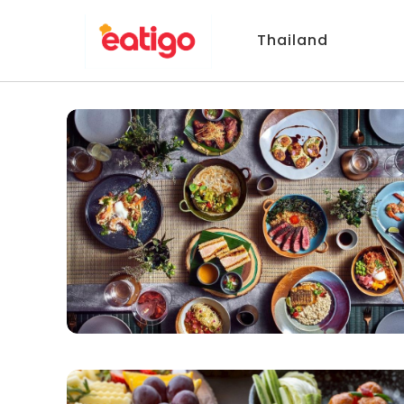
Thailand