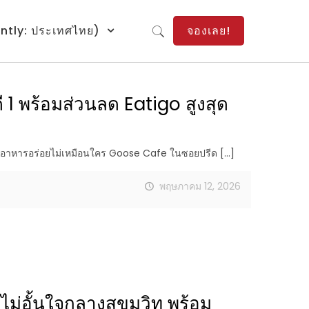
ntly: ประเทศไทย)
จองเลย!
 1 พร้อมส่วนลด Eatigo สูงสุด
และอาหารอร่อยไม่เหมือนใคร Goose Cafe ในซอยปรีด
[…]
พฤษภาคม 12, 2026
ไม่อั้นใจกลางสุขุมวิท พร้อม