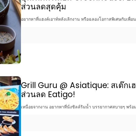
ส่วนลดสุดคุ้ม
อยากหาที่แฮงค์เอาท์หลังเลิกงาน หรือฉลองโอกาสพิเศษกับเพ
Grill Guru @ Asiatique: สเต๊กเฮ
ส่วนลด Eatigo!
เหนื่อยจากงาน อยากหาที่นั่งชิลล์ริมน้ำ บรรยากาศสบายๆ พร้อม