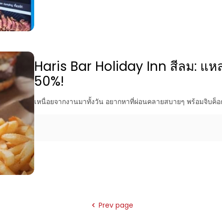
Haris Bar Holiday Inn สีลม: แหล
50%!
เหนื่อยจากงานมาทั้งวัน อยากหาที่ผ่อนคลายสบายๆ พร้อมจิบค็อก
Prev page