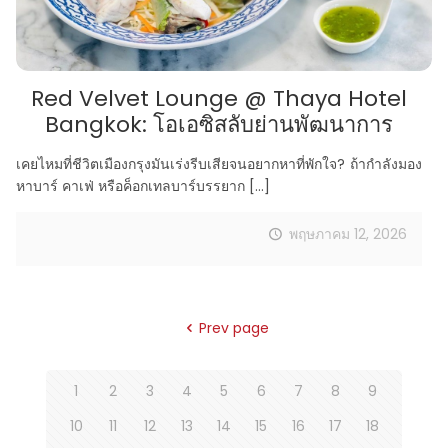
Red Velvet Lounge @ Thaya Hotel
Bangkok: โอเอซิสลับย่านพัฒนาการ
เคยไหมที่ชีวิตเมืองกรุงมันเร่งรีบเสียจนอยากหาที่พักใจ? ถ้ากำลังมอง
หาบาร์ คาเฟ่ หรือค็อกเทลบาร์บรรยาก
[…]
พฤษภาคม 12, 2026
Prev page
1
2
3
4
5
6
7
8
9
10
11
12
13
14
15
16
17
18